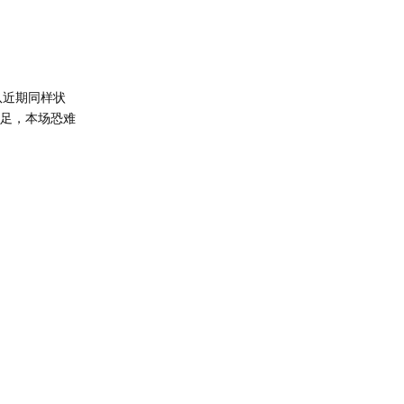
队近期同样状
十足，本场恐难