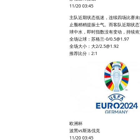
11/20 03:45
主队近期状态低迷，连续四场比赛未
止颓稍稍提振士气。而客队近期状态
球中水，即时指数没有变动，持续肯
全场让球：苏格兰-0/0.5@1.97
全场大小：大2/2.5@1.92
推荐比分：2:1
欧洲杯
波黑vs斯洛伐克
11/20 03:45