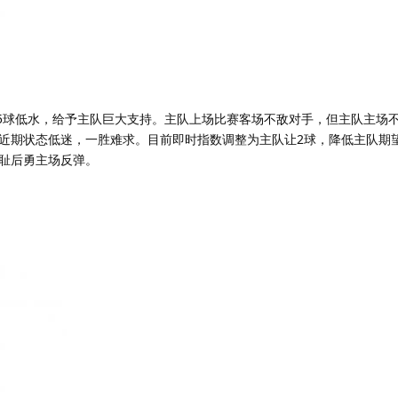
2.5球低水，给予主队巨大支持。主队上场比赛客场不敌对手，但主队主场
近期状态低迷，一胜难求。目前即时指数调整为主队让2球，降低主队期
耻后勇主场反弹。