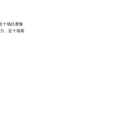
，近十场比赛惨
战力，近十场客