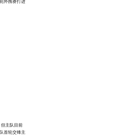
轮外围赛打进
。但主队目前
队首轮交锋主