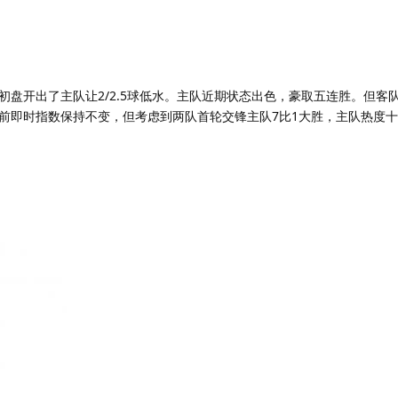
初盘开出了主队让2/2.5球低水。主队近期状态出色，豪取五连胜。但客
前即时指数保持不变，但考虑到两队首轮交锋主队7比1大胜，主队热度