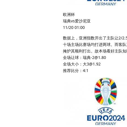
欧洲杯
瑞典vs爱沙尼亚
11/20 01:00
数据上，亚洲指数开出了主队让2/
十场主场比赛场均打进两球。而客队
掩护其顺利打出。故本场看好主队知
全场让球：瑞典-2@1.80
全场大小：大3@1.92
推荐比分：4:1