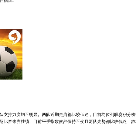
住指数。
队支持力度均不明显。两队近期走势都比较低迷，目前均位列联赛积分榜
场比赛未尝胜绩。目前平手指数依然保持不变且两队走势都比较低迷，故