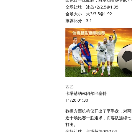
队也仅一球取胜，故本场看好客队守
全场让球：冰岛+2/2.5@1.95
全场大小：大3/3.5@1.92
推荐比分：3:1
西乙
卡塔赫纳vs阿尔巴塞特
11/20 01:30
数据方面机构仅开出了平手盘，对两
近十场比赛一胜难求，而客队连续七
打出。
全场让球：卡塔赫纳0@2.04