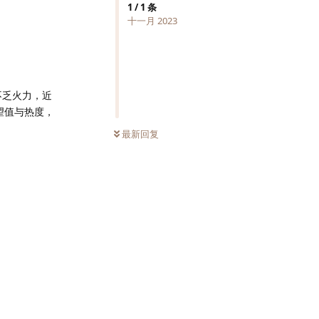
1
/
1
条
十一月 2023
不乏火力，近
望值与热度，
最新回复