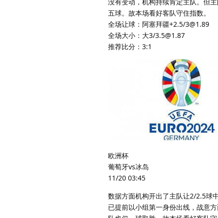
没有变动，机构持续肯定主队。但主
五球。故本场看好客队守住指数。
全场让球：阿塞拜疆+2.5/3@1.89
全场大小：大3/3.5@1.87
推荐比分：3:1
欧洲杯
葡萄牙vs冰岛
11/20 03:45
数据方面机构开出了主队让2/2.
已提前以小组第一身份出线，战意方