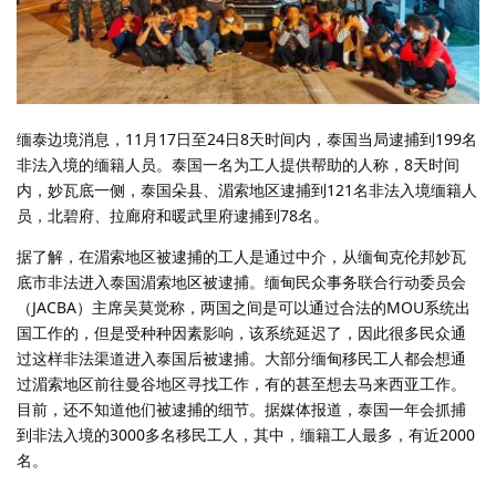
缅泰边境消息，11月17日至24日8天时间内，泰国当局逮捕到199名
非法入境的缅籍人员。泰国一名为工人提供帮助的人称，8天时间
内，妙瓦底一侧，泰国朵县、湄索地区逮捕到121名非法入境缅籍人
员，北碧府、拉廊府和暖武里府逮捕到78名。
据了解，在湄索地区被逮捕的工人是通过中介，从缅甸克伦邦妙瓦
底市非法进入泰国湄索地区被逮捕。缅甸民众事务联合行动委员会
（JACBA）主席吴莫觉称，两国之间是可以通过合法的MOU系统出
国工作的，但是受种种因素影响，该系统延迟了，因此很多民众通
过这样非法渠道进入泰国后被逮捕。大部分缅甸移民工人都会想通
过湄索地区前往曼谷地区寻找工作，有的甚至想去马来西亚工作。
目前，还不知道他们被逮捕的细节。据媒体报道，泰国一年会抓捕
到非法入境的3000多名移民工人，其中，缅籍工人最多，有近2000
名。