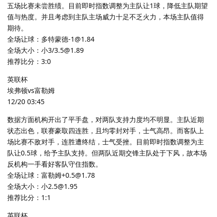
五场比赛未尝胜绩。目前即时指数调整为主队让1球，降低主队期望
值与热度。并且考虑到主队主场威力十足不乏火力，本场主队值得
期待。
全场让球：多特蒙德-1@1.84
全场大小：小3/3.5@1.89
推荐比分：3:0
英联杯
埃弗顿vs富勒姆
12/20 03:45
数据方面机构开出了平手盘，对两队支持力度均不明显。主队近期
状态出色，联赛豪取四连胜，且均零封对手，士气高昂。而客队上
场比赛不敌对手，连胜遭终结，士气受挫。目前即时指数调整为主
队让0.5球，给予主队支持。但两队近期交锋主队处于下风，故本场
反机构一手看好客队守住指数。
全场让球：富勒姆+0.5@1.78
全场大小：小2.5@1.95
推荐比分：1:1
英联杯