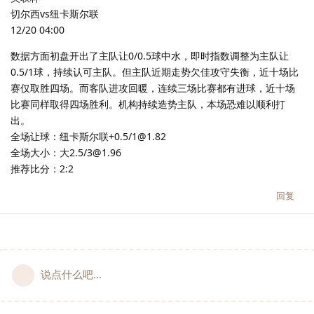
切尔西vs纽卡斯尔联
12/20 04:00
数据方面初盘开出了主队让0/0.5球中水，即时指数调整为主队让
0.5/1球，持续认可主队。但主队近期走势欠佳攻守失衡，近十场比
赛仅取胜四场。而客队进攻回暖，连续三场比赛都有进球，近十场
比赛同样取得四场胜利。机构持续造势主队，本场恐难以顺利打
出。
全场让球：纽卡斯尔联+0.5/1@1.82
全场大小：大2.5/3@1.96
推荐比分：2:2
回复
说点什么吧...