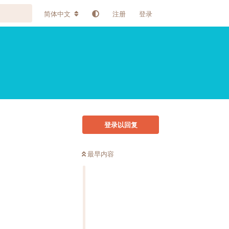
简体中文
注册
登录
登录以回复
最早内容