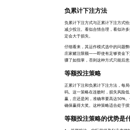
负累计下注方法
负累计下注方式与正累计下注方式恰
减少投注。看似合情合理，看似许多
定会大于损失。
仔细看来，其运作模式选中的问题弊
庄家赌注限额——即使有足够资金下
骤了如指掌，否则这种方式只能后患
等额投注策略
正累计下注和负累计下注方法，每局
码。这一策略在连败时，损失风险低
赢，庄还是闲，准确率要高达50%
确保赢得大奖。这种策略适合处于摸
等额投注策略的优势是