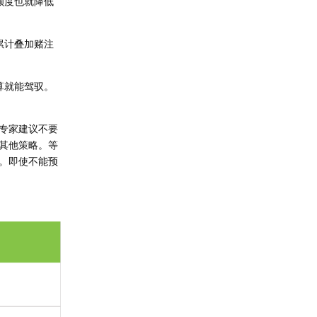
额度也就降低
累计叠加赌注
算就能驾驭。
专家建议不要
其他策略。等
。即使不能预