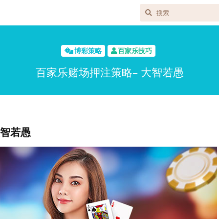
博彩策略
百家乐技巧
百家乐赌场押注策略– 大智若愚
大智若愚