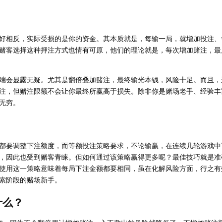
好相反，实际受损的是你的资金。其本质就是，每输一局，就增加投注、
赌客选择这种押注方式也情有可原，他们的理论就是，每次增加赌注，最
端会显露无疑。尤其是翻倍叠加赌注，最终输光本钱，风险十足。而且，
注，但赌注限额不会让你最终所赢高于损失。除非你是赌场老手、经验丰
无穷。
都要调整下注额度，而等额投注策略要求，不论输赢，在连续几轮游戏中
，因此也受到赌客青睐。但如何通过该策略赢得更多呢？最佳技巧就是准
。使用这一策略意味着每局下注金额都要相同，虽在化解风险方面，行之有
索阶段的赌场新手。
什么？