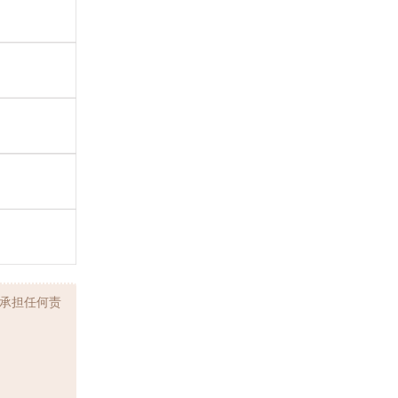
承担任何责