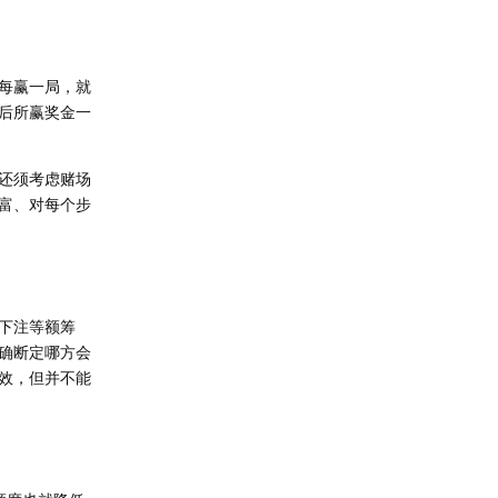
每赢一局，就
后所赢奖金一
还须考虑赌场
富、对每个步
下注等额筹
确断定哪方会
效，但并不能