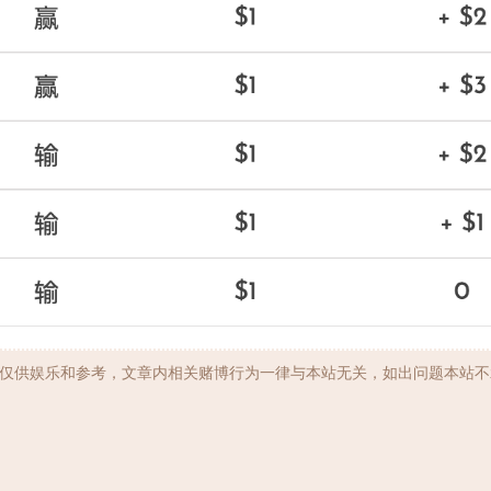
仅供娱乐和参考，文章内相关赌博行为一律与本站无关，如出问题本站不