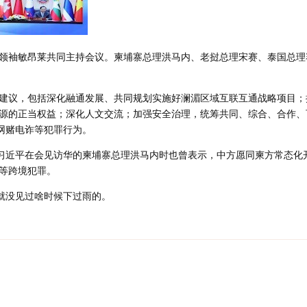
领袖敏昂莱共同主持会议。柬埔寨总理洪马内、老挝总理宋赛、泰国总理
建议，包括深化融通发展、共同规划实施好澜湄区域互联互通战略项目；
源的正当权益；深化人文交流；加强安全治理，统筹共同、综合、合作、
击网赌电诈等犯罪行为。
席习近平在会见访华的柬埔寨总理洪马内时也曾表示，中方愿同柬方常态化
等跨境犯罪。
 就没见过啥时候下过雨的。