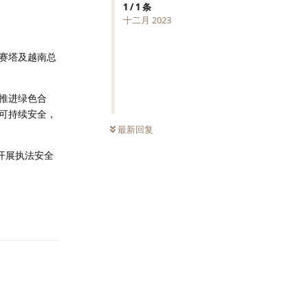
1
/
1
条
十二月 2023
赛塔及越南总
推进绿色合
可持续安全，
最新回复
开展执法安全
回复