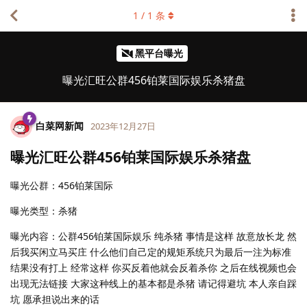
1
/
1
条
黑平台曝光
曝光汇旺公群456铂莱国际娱乐杀猪盘
白菜网新闻
2023年12月27日
曝光汇旺公群456铂莱国际娱乐杀猪盘
曝光公群：456铂莱国际
曝光类型：杀猪
曝光内容：公群456铂莱国际娱乐 纯杀猪 事情是这样 故意放长龙 然
后我买闲立马买庄 什么他们自己定的规矩系统只为最后一注为标准
结果没有打上 经常这样 你买反着他就会反着杀你 之后在线视频也会
出现无法链接 大家这种线上的基本都是杀猪 请记得避坑 本人亲自踩
坑 愿承担说出来的话