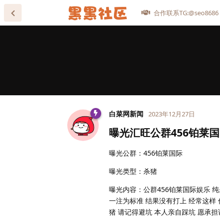
合作联系TG:@seo8686
白菜网新闻
2023年12月27日
曝光汇旺公群456铂莱
曝光公群：456铂莱国际
曝光类型：杀猪
曝光内容：公群456铂莱国际娱乐 
一注为标准 结果没有打上 经常这样
猪 请记得避坑 本人亲自踩坑 愿承