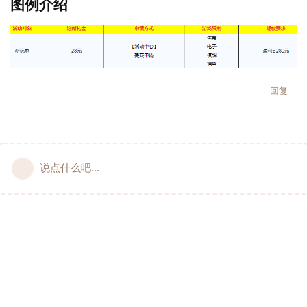
图例介绍
回复
说点什么吧...