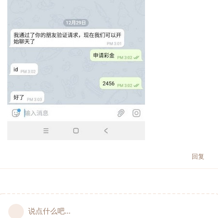
回复
说点什么吧...