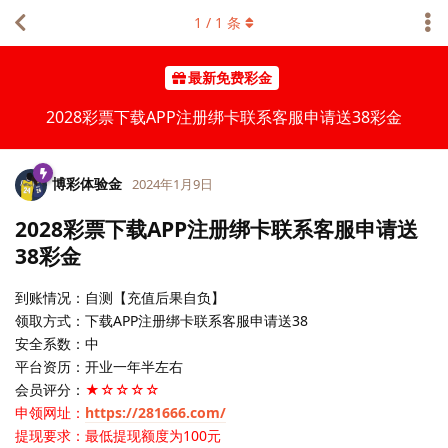
1
/
1
条
最新免费彩金
2028彩票下载APP注册绑卡联系客服申请送38彩金
博彩体验金
2024年1月9日
2028彩票下载APP注册绑卡联系客服申请送
38彩金
到账情况：自测【充值后果自负】
领取方式：下载APP注册绑卡联系客服申请送38
安全系数：中
平台资历：开业一年半左右
会员评分：
★☆☆☆☆
申领网址：
https://281666.com/
提现要求：最低提现额度为100元