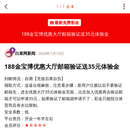
1
/
1
条
最新免费彩金
188金宝博优惠大厅邮箱验证送35元体验金
白菜网新闻
2024年1月15日
188金宝博优惠大厅邮箱验证送35元体验金
到账情况：自测【充值后果自负】
领取方式：这逼台很麻烦，注意看步骤，新用户注册以后不要验证
邮箱先，进去优惠大厅35元体验金页面，点击加入优惠再去验证邮
箱才可以申请35元，如果验证了邮箱就申请不了，彩金只能投注体
育而且有水位限制。
安全系数：低
平台资历：开业一年半左右
会员评分：
★☆☆☆☆