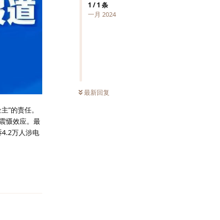
1
/
1
条
一月 2024
最新回复
主”的责任。
震慑效应。最
4.2万人涉电
回复