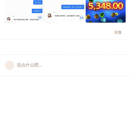
回复
说点什么吧...