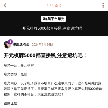
1
/
1
条
黑平台曝光
开元棋牌5000都直接黑,注意避坑吧！
注册送彩金
2024年1月24日
开元棋牌5000都直接黑,注意避坑吧！
曝光平台：开元棋牌
曝光类型：黑款
曝光内容：玩个电子我真不明白什么注单未同步，这不是纯纯的脑
残吗？输了就正常了，只要赢了就不正常是吧？真没先到5000也能
被黑，这样的杀猪台，大家注意避坑吧！
图例证据：