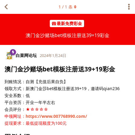
1
/
1
条
最新免费彩金
澳门金沙赌场bet模板注册送39+19彩金
白菜网论坛
2024年1月24日
澳门金沙赌场bet模板注册送39+19彩金
到账情况：自测【充值后果自负】
领取方式：新澳门金莎bet模板注册送39+19，邀请码qian236
安全系数：低
平台资历：开业一年半左右
会员评分：
★☆☆☆☆
申领网址：
https://www.007768990.com/
提现要求：最低提现额度为100元