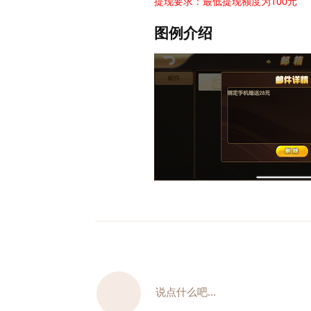
提现要求：最低提现额度为100元
图例介绍
说点什么吧...