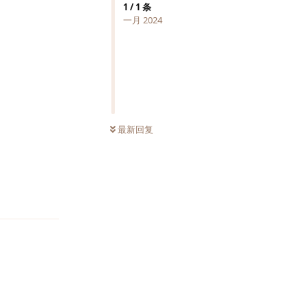
1
/
1
条
一月 2024
最新回复
回复