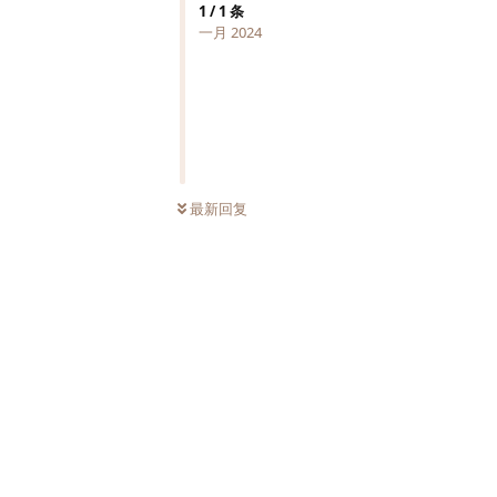
1
/
1
条
一月 2024
最新回复