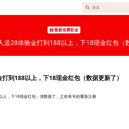
最新免费彩金
人送28体验金打到188以上，下18现金红包（
金打到188以上，下18现金红包（数据更新了）
8以上，下18现金红包，清数据了，之前有号的重新注册