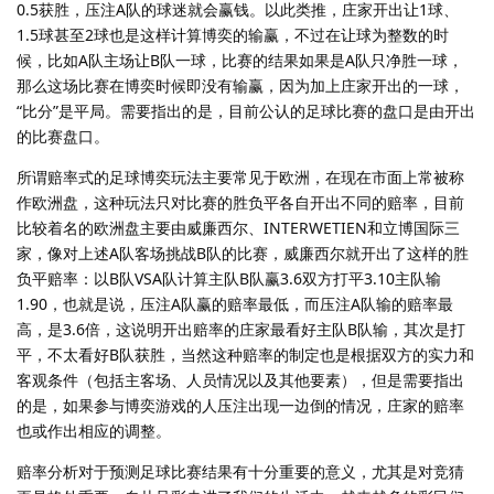
0.5获胜，压注A队的球迷就会赢钱。以此类推，庄家开出让1球、
1.5球甚至2球也是这样计算博奕的输赢，不过在让球为整数的时
候，比如A队主场让B队一球，比赛的结果如果是A队只净胜一球，
那么这场比赛在博奕时候即没有输赢，因为加上庄家开出的一球，
“比分”是平局。需要指出的是，目前公认的足球比赛的盘口是由开出
的比赛盘口。
所谓赔率式的足球博奕玩法主要常见于欧洲，在现在市面上常被称
作欧洲盘，这种玩法只对比赛的胜负平各自开出不同的赔率，目前
比较着名的欧洲盘主要由威廉西尔、INTERWETIEN和立博国际三
家，像对上述A队客场挑战B队的比赛，威廉西尔就开出了这样的胜
负平赔率：以B队VSA队计算主队B队赢3.6双方打平3.10主队输
1.90，也就是说，压注A队赢的赔率最低，而压注A队输的赔率最
高，是3.6倍，这说明开出赔率的庄家最看好主队B队输，其次是打
平，不太看好B队获胜，当然这种赔率的制定也是根据双方的实力和
客观条件（包括主客场、人员情况以及其他要素），但是需要指出
的是，如果参与博奕游戏的人压注出现一边倒的情况，庄家的赔率
也或作出相应的调整。
赔率分析对于预测足球比赛结果有十分重要的意义，尤其是对竞猜