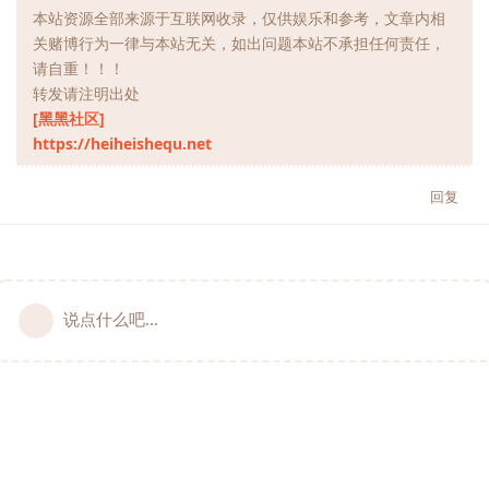
本站资源全部来源于互联网收录，仅供娱乐和参考，文章内相
关赌博行为一律与本站无关，如出问题本站不承担任何责任，
请自重！！！
转发请注明出处
[黑黑社区]
https://heiheishequ.net
回复
说点什么吧...