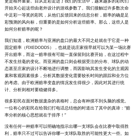
更是格外重要。自从足彩走进了我们的生活中，越来越多的彩民们
开始关心起这些由老外设计的游戏参数了。我们接触过许多数次命
中足彩一等奖的彩民，从他们反馈回来的信息分析，赔率的确是足
彩预测的风向标，但重要的是如何分析这些赔率。那么，这些人是
如何分析赔率的呢？
我们知道，欧洲赔率与亚洲的盘口的最大不同之处就在于它是一种
固定赔率（FIXEDODDS），也就是说庄家很早就可以为某一场比赛
开出赔率，而这一赔率很有可能一直保留到比赛开始，在这过程中
不发生丝毫的变化。而亚洲的盘口则会根据受注的分布、球队的动
态甚至庄家的设计不断地进行调整，而因影响其发生变化的主观因
素和客观因素很多，分析其数据变化需要较长时间的跟踪和全方位
的考虑。由于欧洲赔率变盘的情况发生得很少，因此对其进行统
计、分析则相对要稳健得多。
很多彩民在面对数据庞杂的表格时，总会有种摸不到头脑的感觉。
一位有心的彩民在给我们打电话总结他的时道出了其中的真谛：“赔
率分析的核心思想就在于排序！”
没有任何一种赔率可以明确地指示出哪一支球队会在比赛中取得胜
利，赔率只不过可以告诉你哪一支球队取胜的可能性更大一些。如