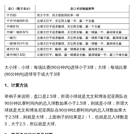
大小球：小球：每场比赛(90分钟内)进球小于3球；大球：每场比赛
(90分钟内)进球等于或大于3球
1、计算方法
举例子来说明，盘口是2.5球，所谓小球就是尤文和博洛尼亚两队在
90分钟比赛时间内的总入球数如果小于2.5球，则就是小球；所谓大
球就是尤文和博洛尼亚两队在90分钟比赛时间内的总入球数如果大
于2.5球，则就是大球，上面例子的结果是2：1，也就是总入球数是
3，大于2.5，所以就是大球。