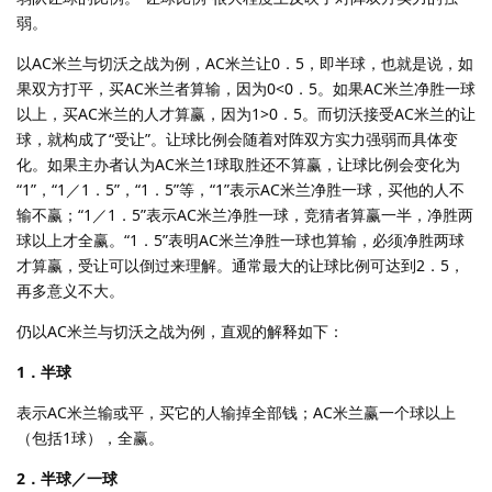
弱。
以AC米兰与切沃之战为例，AC米兰让0．5，即半球，也就是说，如
果双方打平，买AC米兰者算输，因为0<0．5。如果AC米兰净胜一球
以上，买AC米兰的人才算赢，因为1>0．5。而切沃接受AC米兰的让
球，就构成了“受让”。让球比例会随着对阵双方实力强弱而具体变
化。如果主办者认为AC米兰1球取胜还不算赢，让球比例会变化为
“1”，“1／1．5”，“1．5”等，“1”表示AC米兰净胜一球，买他的人不
输不赢；“1／1．5”表示AC米兰净胜一球，竞猜者算赢一半，净胜两
球以上才全赢。“1．5”表明AC米兰净胜一球也算输，必须净胜两球
才算赢，受让可以倒过来理解。通常最大的让球比例可达到2．5，
再多意义不大。
仍以AC米兰与切沃之战为例，直观的解释如下：
1．半球
表示AC米兰输或平，买它的人输掉全部钱；AC米兰赢一个球以上
（包括1球），全赢。
2．半球／一球