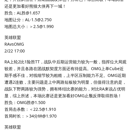
还是更加看好熊猫大侠再下一城！
胜负：AL胜@1.657
地图让分：AL-1.5@2.750
地图总大小：＞2.5@1.990
英雄联盟
RAvsOMG
2/22 17:00
RA上轮2比1险胜TT，战队中后期运营能力较为一般，指挥位大局观
较差，并且各路在团战默契度方面还有待提高。OMG上单Cube近
期手感不佳，对线细节较为粗糙，上半区压制能力不足。OMG近期
遭遇2连败，主要问题是上中两路短板较为明显，但值得注意的是，
战队下野两路较为强势，拥有终结比赛的能力，对比RA来说占优明
显，综上所述，本场比赛还是更加看好OMG止颓反弹取得胜场！
胜负：OMG胜@1.500
首局击杀数：＜22.5@1.910
首局时长：＞34分钟@1.970
英雄联盟