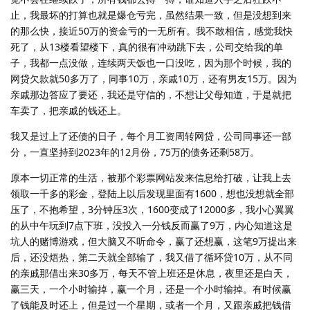
止，我最坏的打算也就是爆仓亏完，虽然结果一致，但是没想到来
的那么快，接近50万的资金亏的一无所有。我不敢相信，感觉我快
死了，从13楼看望楼下，真的很有冲动跳下去，公司交给我的单
子，我都一点没做，连续两天饭也一口没吃，因为那个时候，我的
网贷欠款就50多万了，同事10万，亲戚10万，还有男友15万。因为
亲戚那边答应了要还，我还是守信的，不想让父母知道，于是就把
车卖了，把亲戚的钱还上。
我又是过上了还债的日子，每个月工资周转网贷，公司同事还一部
分，一直坚持到2023年的12月份，75万的债务还剩58万。
原本一切正常的生活，被那个彩票网站发来信息给打破，让我上去
领取一千多的彩金，登陆上以后发现里面有1600，想也没想就全部
压了，不抱希望，3分钟压3次，1600变成了12000多，我小心翼翼
的从中午玩到7点下班，没投入一分钱反而赢了9万，内心知道这是
坑人的赌博游戏，但大脑又不听命令，赢了还想赢，这笔9万提出来
后，还没焐热，第二天就全部输了，我又借了循环贷10万，从不同
的亲戚那借出来30多万，每天不管上班还是休息，夜里还是白天，
赢三天，一个小时输掉，赢一个月，还是一个小时输掉。有时候赢
了钱能及时还上，但是过一个星期，或者一个月，又跟亲戚把钱借