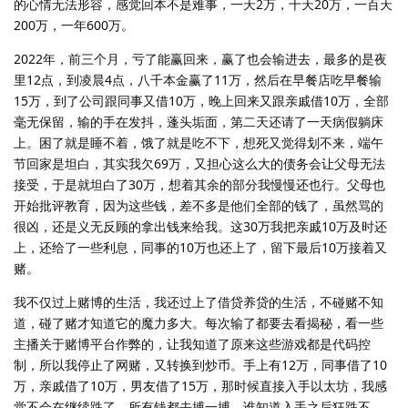
的心情无法形容，感觉回本不是难事，一天2万，十天20万，一百天
200万，一年600万。
2022年，前三个月，亏了能赢回来，赢了也会输进去，最多的是夜
里12点，到凌晨4点，八千本金赢了11万，然后在早餐店吃早餐输
15万，到了公司跟同事又借10万，晚上回来又跟亲戚借10万，全部
毫无保留，输的手在发抖，蓬头垢面，第二天还请了一天病假躺床
上。困了就是睡不着，饿了就是吃不下，想死又觉得划不来，端午
节回家是坦白，其实我欠69万，又担心这么大的债务会让父母无法
接受，于是就坦白了30万，想着其余的部分我慢慢还也行。父母也
开始批评教育，因为这些钱，差不多是他们全部的钱了，虽然骂的
很凶，还是义无反顾的拿出钱来给我。这30万我把亲戚10万及时还
上，还给了一些利息，同事的10万也还上了，留下最后10万接着又
赌。
我不仅过上赌博的生活，我还过上了借贷养贷的生活，不碰赌不知
道，碰了赌才知道它的魔力多大。每次输了都要去看揭秘，看一些
主播关于赌博平台作弊的，让我知道了原来这些游戏都是代码控
制，所以我停止了网赌，又转换到炒币。手上有12万，同事借了10
万，亲戚借了10万，男友借了15万，那时候直接入手以太坊，我感
觉不会在继续跌了，所有钱都去搏一搏，谁知道入手之后狂跌不