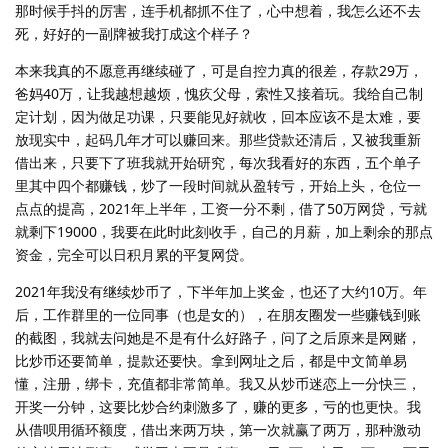
那时候手抖的厉害，连手机都抓不住了，心中想着，我怎么还不去
死，好好的一副牌被我打成这个样子？
本来我真的不愿意再继续碰了，可是自控力真的很差，存款29万，
爸妈40万，让我越想越烦，愧疚父母，索性又接着玩。我给自己制
定计划，因为做足功课，只要能见好就收，回本应该不是太难，要
放现实中，起码几年才可以赚回来。那些贷款还清后，又被我重新
借出来，只要下了班我就开始研究，每次我看好的东西，五个单子
里其中四个都赚钱，炒了一段时间就从盈转亏，开始上头，仓位一
点点的提高，2021年上半年，工资一分不剩，借了50万网贷，亏就
就剩下19000，我要在此时此刻收手，自己的月薪，加上剩余的那点
资金，完全可以日积月累的平复网贷。
2021年我没有继续炒币了，下半年加上奖金，也还了大约10万。年
后，工作群里的一位同事（也是女的），在朋友圈发一些赚钱到账
的截图，我就去问她是不是有什么好路子，问了之后原来是网赌，
比炒币还要简单，提款还要快。拿到网址之后，都是中文简单易
懂，注册，绑卡，充值都非常简单。我又从炒币迷恋上一分快三，
开奖一分钟，这要比炒合约刺激多了，赚的更多，亏的也更快。我
从借呗用循环额度，借出来两万块，第一次就赢了两万，那种激动