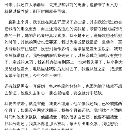
出来，我还在大学群里，去找那些以前的闺蜜，也借来了五六万，
就是以贷养贷，剩下时间就是再赌。
一直到上个月，我表姐在家族群里说了这些话，其实我没想过她会
把钱看的那么重要，而且还指名道姓的说我爸，亲情在她眼里跟纸
糊的一样，她的言论显得真没素质。我不是不还，是每次想还给她
的时候，其他的网贷也需要还，我以为亲戚是我最后一道堡垒，至
少能帮我守住秘密，没想到自作多情，这条信息发出去以后，我截
图后就退群了。我爸妈的脸给我丢完了，以后亲戚之间就没有交往
了。亲戚的30万，我爸想办法凑到还上，也对我失望了，从小到大
没见过他发火，电话里让我以后别回去了。我也从这之后，把那些
亲戚全部拉黑，今生今世不来往。
还有就是男友一直催婚，每次答应的好好的，也因为输了钱就不想
去领证，他也失去耐心，要么就结婚，要么就分手还钱。
我要去结婚，就是害他，我要不结婚，他又催我还钱，已经戒赌两
个月了，如果没有网贷这回事，我每个月都还他。我想找个合适的
时间约他出来谈谈，他能接受，我的债务自己还，他要不能接受，
那我分期还，我真不愿意那么被动，每天活出那么累，我也想说，