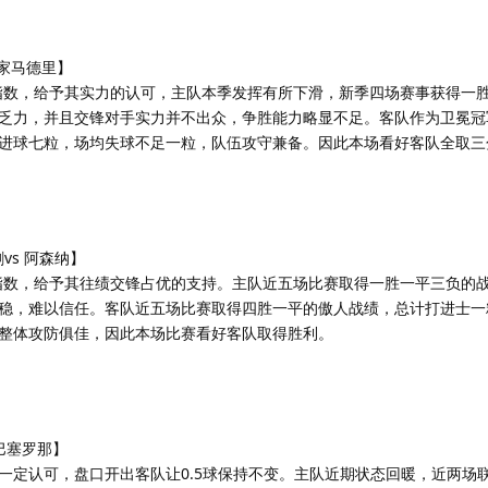
皇家马德里】
球的指数，给予其实力的认可，主队本季发挥有所下滑，新季四场赛事获得一
乏力，并且交锋对手实力并不出众，争胜能力略显不足。客队作为卫冕冠
进球七粒，场均失球不足一粒，队伍攻守兼备。因此本场看好客队全取三
vs 阿森纳】
球的指数，给予其往绩交锋占优的支持。主队近五场比赛取得一胜一平三负的
稳，难以信任。客队近五场比赛取得四胜一平的傲人战绩，总计打进士一
整体攻防俱佳，因此本场比赛看好客队取得胜利。
s巴塞罗那】
一定认可，盘口开出客队让0.5球保持不变。主队近期状态回暖，近两场