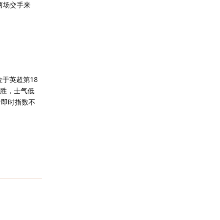
两场交手来
于英超第18
一胜，士气低
后即时指数不
回复