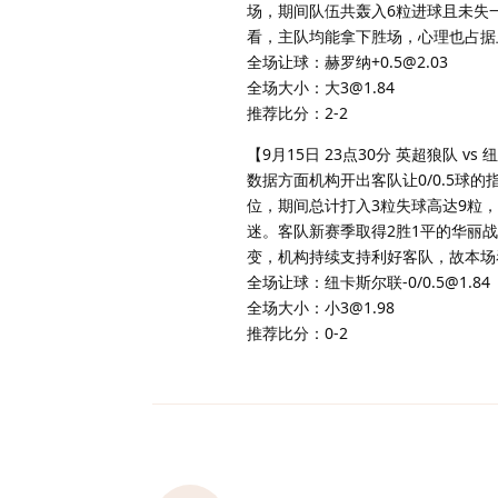
场，期间队伍共轰入6粒进球且未失
看，主队均能拿下胜场，心理也占据
全场让球：赫罗纳+0.5@2.03
全场大小：大3@1.84
推荐比分：2-2
【9月15日 23点30分 英超狼队 vs
数据方面机构开出客队让0/0.5球
位，期间总计打入3粒失球高达9粒
迷。客队新赛季取得2胜1平的华丽
变，机构持续支持利好客队，故本场
全场让球：纽卡斯尔联-0/0.5@1.84
全场大小：小3@1.98
推荐比分：0-2