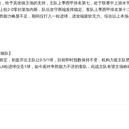
指数，给予其坐镇主场的支持，主队上季西甲排名第七，处于联赛中上游水
上轮2-0零封菜加内斯，队伍攻守两端发挥稳定。客队上季西甲排名第十
胜能力略显不足，期间仅打入一粒进球，进攻端疲软无力。综合以上本场
vs狼队】
肯定，初盘开出主队让0.5/1球，目前即时指数保持不变，机构力挺主队
入6粒进球仅丢1球，如今面对争胜能力不济的客队，此战主队有望主场称