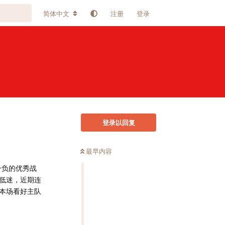
简体中文
注册
登录
登录以回复
最早内容
一负的优秀战
低迷，近期连
本场看好主队