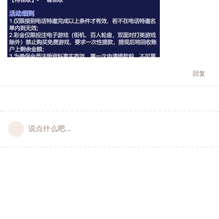
回复
说点什么吧...