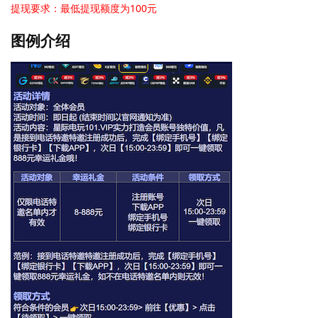
提现要求：最低提现额度为100元
图例介绍