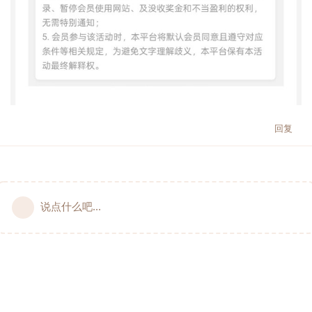
回复
说点什么吧...