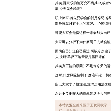
其实,百家乐的路万变不离其中,或者
赢,今天就会输呢?
职业赌家,首先要学会的就是忘记.忘
部身家就只有手上的筹码,小心谨慎行
可能大家会觉得这样一来会加大自己的
大家可以分析下为什麽隔日去就会输,
因为自己知道自己赢过,所以今次输了
头,没所谓,反正这些都是赢回来的.
其实真正输的原因并不是你今天的运
这时,什麽风险控制,什麽注码法一切
所以大家学了投注法,注码运用法之後
永远不要把昨天的输赢带到今天的赌
本站资源全部来源于互联网收录，
任，请自重！！！