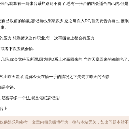
5张台,就算有一两张台系烂路到不得了,总有一张台的路会适合自己的.但
记自己以前的输赢,忘记自己身家多少.总之每次入DC,首先要告诉自己,催眠
事.
压力.想靠赌来当作职业,每一次再赌台上都会有压力.
或者下次去就会输.
几码,你会觉得无所谓,因为呢D系上次赢回来的.当昨天赢回来的都输光了
气比昨天差,而是你今天在输一手的情况之下失去了昨天的冷静.
都是空谈.
,还要学多一个法,就是催眠忘记法!
台上!
仅供娱乐和参考，文章内相关赌博行为一律与本站无关，如出问题本站不