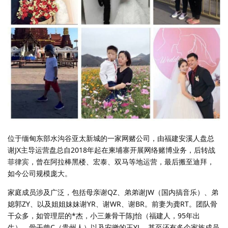
位于缅甸东部水沟谷亚太新城的一家网赌公司，由福建安溪人盘总
谢JX主导运营盘总自2018年起在柬埔寨开展网络赌博业务，后转战
菲律宾，曾在阿拉棒黑楼、宏泰、双马等地运营，最后搬至迪拜，
如今公司规模庞大。
家庭成员涉及广泛，包括母亲谢QZ、弟弟谢JW（国内搞音乐）、弟
媳郭ZY、以及姐姐妹妹谢YR、谢WR、谢BR。前妻为龚RT。团队骨
干众多，如管理层的*杰，小三兼骨干陈J怡（福建人，95年出
生），骨干曾C（贵州人）以及安徽的王YL，甚至还有多个家族成员