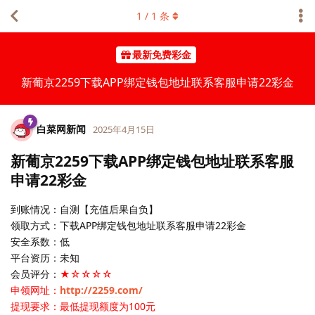
1
/
1
条
最新免费彩金
新葡京2259下载APP绑定钱包地址联系客服申请22彩金
白菜网新闻
2025年4月15日
新葡京2259下载APP绑定钱包地址联系客服
申请22彩金
到账情况：自测【充值后果自负】
领取方式：下载APP绑定钱包地址联系客服申请22彩金
安全系数：低
平台资历：未知
会员评分：
★☆☆☆☆
申领网址：
http://2259.com/
提现要求：最低提现额度为100元