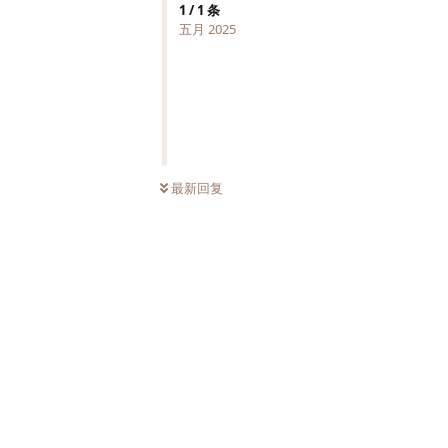
1
/
1
条
五月 2025
最新回复