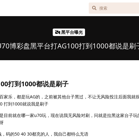
黑平台曝光
U70博彩盘黑平台打AG100打到1000都说是刷
00打到1000都说是刷子
百家乐，都是玩AG的，之前被其他台子黑过，不让无风险投注后面我就
 打到1000就说我是刷子
是目前就在哪一家u70玩，现在说我无风险对刷，问就是拉黑这家台子玩
呀
码的50 40 30都充的人，我自己都特么无语