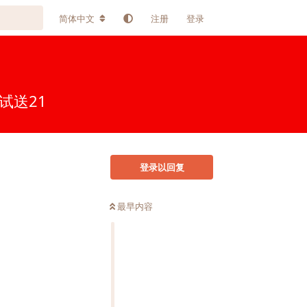
简体中文
注册
登录
试送21
登录以回复
最早内容