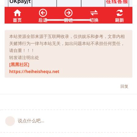
本站资源全部来源于互联网收录，仅供娱乐和参考，文章内相
关赌博行为一律与本站无关，如出问题本站不承担任何责任，
请自重！！！
转发请注明出处
[黑黑社区]
https://heiheishequ.net
回复
说点什么吧...