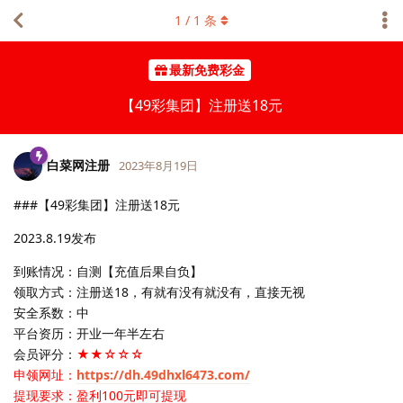
1
/
1
条
最新免费彩金
【49彩集团】注册送18元
白菜网注册
2023年8月19日
###【49彩集团】注册送18元
2023.8.19发布
到账情况：自测【充值后果自负】
领取方式：注册送18，有就有没有就没有，直接无视
安全系数：中
平台资历：开业一年半左右
会员评分：
★★☆☆☆
申领网址：
https://dh.49dhxl6473.com/
提现要求：盈利100元即可提现