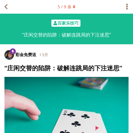
5
/
9
条
百家乐技巧
“庄闲交替的陷阱：破解连跳局的下注迷思”
彩金免费送
1 5月
“庄闲交替的陷阱：破解连跳局的下注迷思”