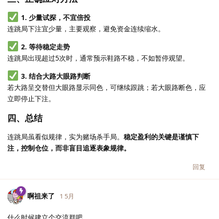
1. 少量试探，不宜倍投
连跳局下注宜少量，主要观察，避免资金连续缩水。
2. 等待稳定走势
连跳局出现超过5次时，通常预示鞋路不稳，不如暂停观望。
3. 结合大路大眼路判断
若大路呈交替但大眼路显示同色，可继续跟跳；若大眼路断色，应
立即停止下注。
四、总结
连跳局虽看似规律，实为赌场杀手局。
稳定盈利的关键是谨慎下
注，控制仓位，而非盲目追逐表象规律。
回复
啊祖来了
1 5月
什么时候建立个交流群吧