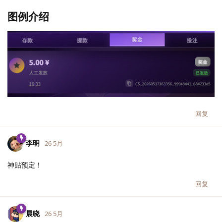
图例介绍
回复
李明
26 5月
神贴预定！
回复
晨晓
26 5月