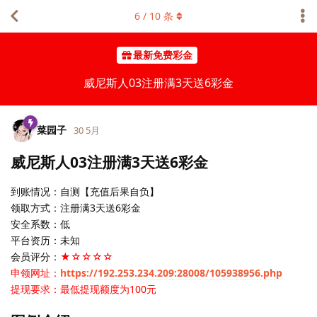
6
/
10
条
最新免费彩金
威尼斯人03注册满3天送6彩金
菜园子
30 5月
威尼斯人03注册满3天送6彩金
到账情况：自测【充值后果自负】
领取方式：注册满3天送6彩金
安全系数：低
平台资历：未知
会员评分：
★☆☆☆☆
申领网址：
https://192.253.234.209:28008/105938956.php
提现要求：最低提现额度为100元