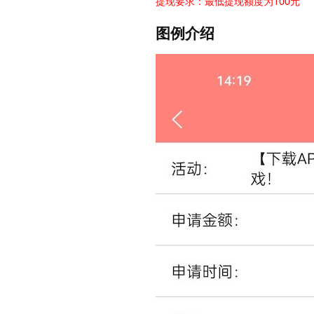
提现要求：最低提现额度为100元
图例介绍