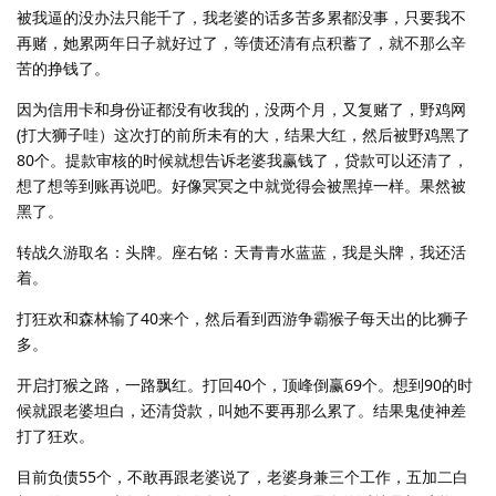
被我逼的没办法只能千了，我老婆的话多苦多累都没事，只要我不
再赌，她累两年日子就好过了，等债还清有点积蓄了，就不那么辛
苦的挣钱了。
因为信用卡和身份证都没有收我的，没两个月，又复赌了，野鸡网
(打大狮子哇）这次打的前所未有的大，结果大红，然后被野鸡黑了
80个。提款审核的时候就想告诉老婆我赢钱了，贷款可以还清了，
想了想等到账再说吧。好像冥冥之中就觉得会被黑掉一样。果然被
黑了。
转战久游取名：头牌。座右铭：天青青水蓝蓝，我是头牌，我还活
着。
打狂欢和森林输了40来个，然后看到西游争霸猴子每天出的比狮子
多。
开启打猴之路，一路飘红。打回40个，顶峰倒赢69个。想到90的时
候就跟老婆坦白，还清贷款，叫她不要再那么累了。结果鬼使神差
打了狂欢。
目前负债55个，不敢再跟老婆说了，老婆身兼三个工作，五加二白