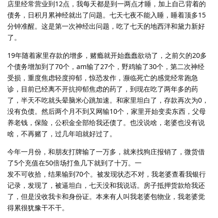
店里经常营业到12点，我每天都是到一两点才睡，加上自己背着的
债务，日积月累神经就出了问题。七天七夜不能入睡，睡着顶多15
分钟准醒。这是第一次神经出问题，吃了七天的地西泮和黛力新好
了。
19年随着家里存款的增多，赌瘾就开始蠢蠢欲动了，之前欠的20多
个债务增加到了70个，am输了27个，野鸡输了30个，第二次神经
受损，重度焦虑轻度抑郁，惊恐发作，濒临死亡的感觉经常跑急
诊，目前已经离不开抗抑郁焦虑的药了，到现在吃了两年多的药
了，半天不吃就头晕脑米心跳加速。和家里坦白了，存款再次为0，
没有负债。然后两个月不到又网输10个，家里开始变卖东西，父母
养老钱，保险，公积金全部给我还债了。也没说啥，老婆也没有说
啥，不再赌了，过几年咱就好过了。
今年一月份，和朋友打牌输了一万多，就来找狗庄报销了，微货借
了5个充值在50倍场打鱼几下就到了十万。一
发不可收拾，结果输到70个。被发现状态不对，我老婆查看我银行
记录，发现了，被逼坦白，七天没和我说话。房子抵押货款给我还
了，但是没收我卡和身份证。本来有人叫我老婆包物业，我老婆觉
得累很犹豫干不干。