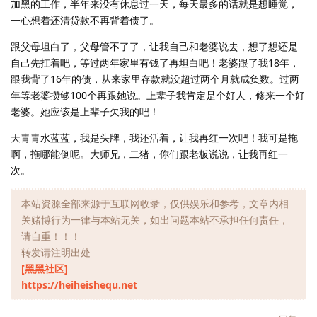
加黑的工作，半年来没有休息过一天，每天最多的话就是想睡觉，
一心想着还清贷款不再背着债了。
跟父母坦白了，父母管不了了，让我自己和老婆说去，想了想还是
自己先扛着吧，等过两年家里有钱了再坦白吧！老婆跟了我18年，
跟我背了16年的债，从来家里存款就没超过两个月就成负数。过两
年等老婆攒够100个再跟她说。上辈子我肯定是个好人，修来一个好
老婆。她应该是上辈子欠我的吧！
天青青水蓝蓝，我是头牌，我还活着，让我再红一次吧！我可是拖
啊，拖哪能倒呢。大师兄，二猪，你们跟老板说说，让我再红一
次。
本站资源全部来源于互联网收录，仅供娱乐和参考，文章内相
关赌博行为一律与本站无关，如出问题本站不承担任何责任，
请自重！！！
转发请注明出处
[黑黑社区]
https://heiheishequ.net