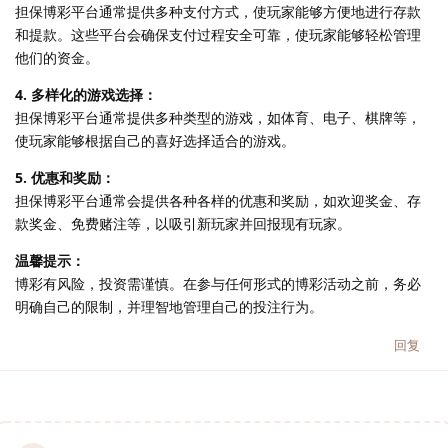
担保博彩平台通常提供多种支付方式，使玩家能够方便地进行存款
和提款。这些平台会确保支付过程安全可靠，使玩家能够轻松管理
他们的资金。
4. 多样化的游戏选择：
担保博彩平台通常提供多种类型的游戏，如体育、电子、棋牌等，
使玩家能够根据自己的喜好选择适合的游戏。
5. 优惠和奖励：
担保博彩平台通常会提供各种各样的优惠和奖励，如欢迎奖金、存
款奖金、免费赌注等，以吸引新玩家并回报现有玩家。
温馨提示：
博彩有风险，投资需谨慎。在参与任何形式的博彩活动之前，务必
明确自己的限制，并理智地管理自己的投注行为。
回复