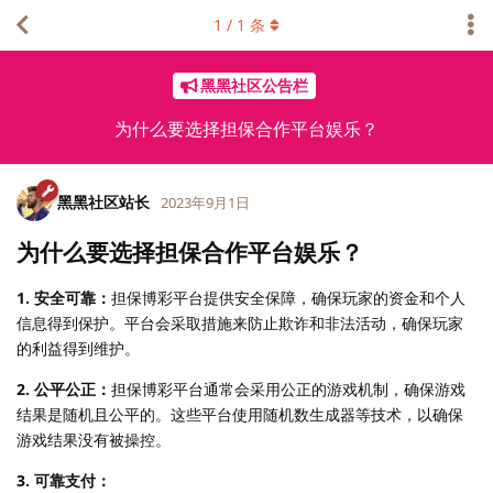
1
/
1
条
黑黑社区公告栏
为什么要选择担保合作平台娱乐？
黑黑社区站长
2023年9月1日
为什么要选择担保合作平台娱乐？
1. 安全可靠：
担保博彩平台提供安全保障，确保玩家的资金和个人
信息得到保护。平台会采取措施来防止欺诈和非法活动，确保玩家
的利益得到维护。
2. 公平公正：
担保博彩平台通常会采用公正的游戏机制，确保游戏
结果是随机且公平的。这些平台使用随机数生成器等技术，以确保
游戏结果没有被操控。
3. 可靠支付：