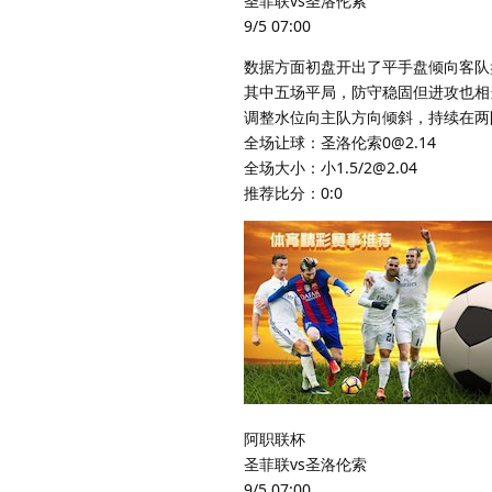
圣菲联vs圣洛伦索
9/5 07:00
数据方面初盘开出了平手盘倾向客队
其中五场平局，防守稳固但进攻也相
调整水位向主队方向倾斜，持续在两
全场让球：圣洛伦索0@2.14
全场大小：小1.5/2@2.04
推荐比分：0:0
阿职联杯
圣菲联vs圣洛伦索
9/5 07:00