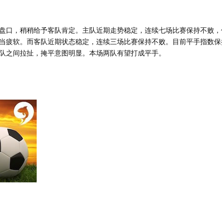
盘口，稍稍给予客队肯定。主队近期走势稳定，连续七场比赛保持不败，
当疲软。而客队近期状态稳定，连续三场比赛保持不败。目前平手指数保
队之间拉扯，掩平意图明显。本场两队有望打成平手。