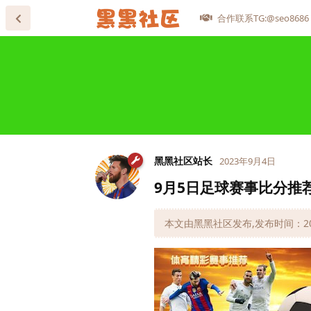
合作联系TG:@seo8686
黑黑社区站长
2023年9月4日
9月5日足球赛事比分推
本文由黑黑社区发布,发布时间：202