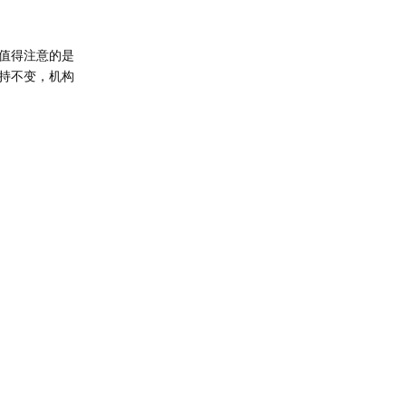
值得注意的是
持不变，机构