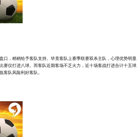
盘口，稍稍给予客队支持。毕竟客队上赛季联赛双杀主队，心理优势明显
比赛仅打进八球。而客队近期客场不乏火力，近十场客战打进合计十五球
低客队风险利好客队。