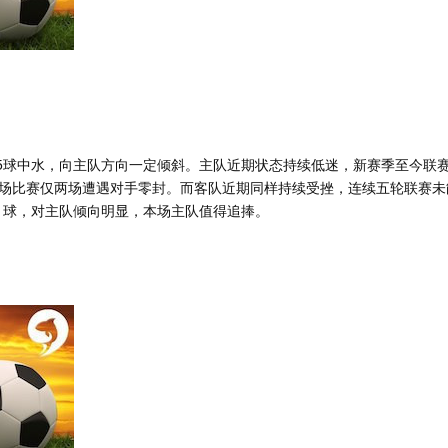
0.5球中水，向主队方向一定倾斜。主队近期状态持续低迷，新赛季至今联
场比赛仅两场遭遇对手零封。而客队近期同样持续受挫，连续五轮联赛未
/1球，对主队倾向明显，本场主队值得追捧。