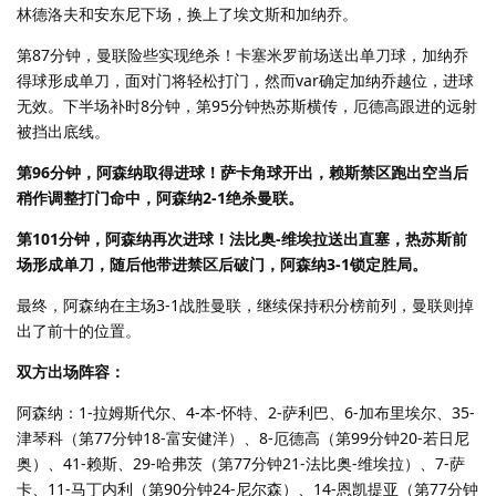
林德洛夫和安东尼下场，换上了埃文斯和加纳乔。
第87分钟，曼联险些实现绝杀！卡塞米罗前场送出单刀球，加纳乔
得球形成单刀，面对门将轻松打门，然而var确定加纳乔越位，进球
无效。下半场补时8分钟，第95分钟热苏斯横传，厄德高跟进的远射
被挡出底线。
第96分钟，阿森纳取得进球！萨卡角球开出，赖斯禁区跑出空当后
稍作调整打门命中，阿森纳2-1绝杀曼联。
第101分钟，阿森纳再次进球！法比奥-维埃拉送出直塞，热苏斯前
场形成单刀，随后他带进禁区后破门，阿森纳3-1锁定胜局。
最终，阿森纳在主场3-1战胜曼联，继续保持积分榜前列，曼联则掉
出了前十的位置。
双方出场阵容：
阿森纳：1-拉姆斯代尔、4-本-怀特、2-萨利巴、6-加布里埃尔、35-
津琴科（第77分钟18-富安健洋）、8-厄德高（第99分钟20-若日尼
奥）、41-赖斯、29-哈弗茨（第77分钟21-法比奥-维埃拉）、7-萨
卡、11-马丁内利（第90分钟24-尼尔森）、14-恩凯提亚（第77分钟