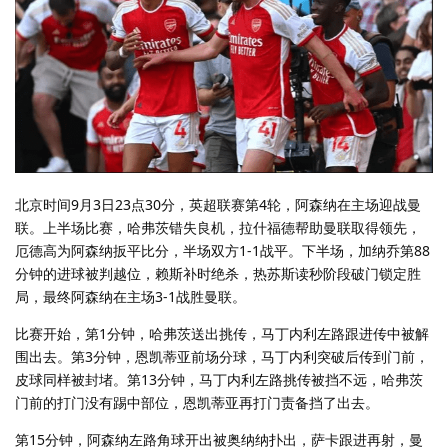
北京时间9月3日23点30分，英超联赛第4轮，阿森纳在主场迎战曼
联。上半场比赛，哈弗茨错失良机，拉什福德帮助曼联取得领先，
厄德高为阿森纳扳平比分，半场双方1-1战平。下半场，加纳乔第88
分钟的进球被判越位，赖斯补时绝杀，热苏斯读秒阶段破门锁定胜
局，最终阿森纳在主场3-1战胜曼联。
比赛开始，第1分钟，哈弗茨送出挑传，马丁内利左路跟进传中被解
围出去。第3分钟，恩凯蒂亚前场分球，马丁内利突破后传到门前，
皮球同样被封堵。第13分钟，马丁内利左路挑传被挡不远，哈弗茨
门前的打门没有踢中部位，恩凯蒂亚再打门责备挡了出去。
第15分钟，阿森纳左路角球开出被奥纳纳扑出，萨卡跟进再射，曼