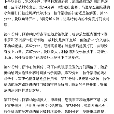
下半场开始，第50分钟，津琴科左路斜传，厄德高前场外围起脚远
射，皮球被封堵出去。第54分钟，B费送出直塞，马夏尔左路跟进的
小角度打门被拉姆斯代尔扑出，拉什福德的补射还是被解围。第55
分钟，曼联角球开出，B费分球左路，达洛特前场的小角度打门被封
堵。
第60分钟，阿森纳获得点球但随后被取消，哈弗茨禁区内面对卡塞
米罗和万-比萨卡防守倒地，裁判先是判了点球，但随后var介入确认
不构成犯规。第62分钟，厄德高前场右路盘带后起脚打门，皮球没
有发上力量。第67分钟，曼联换人，利桑德罗受伤被换下，马奎尔
上场，另外新援霍伊伦德替补上场换下了马夏尔。
第68分钟，萨卡右路斜传，马丁内利弧顶位置的打门踢偏了，随后
奥纳纳因为拖延比赛时间被出示黄牌。第72分钟，拉什福德前场右
路传中，霍伊伦德前场抢点被挡出。第74分钟，B费送出斜传，拉什
福德前场左路跟进的打门被防守球员解围，随后的角球开出，安东
尼的远射同样遭到封堵。
第77分钟，阿森纳连续换人，津琴科、恩凯蒂亚和哈弗茨下场，换
上富安健洋、法比奥-维埃拉和热苏斯。第78分钟，曼联反击机会，
拉什福德前场左路的抽射被封堵出去。第84分钟，曼联继续调整，