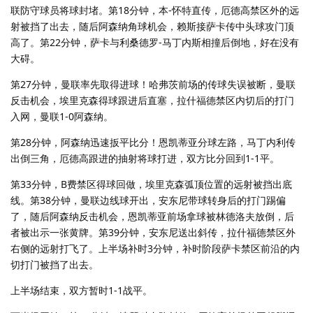
联防守球员将球封堵。第18分钟，本-怀特直传，厄德高禁区外的远
射被挡了出去，随后阿森纳角球机会，赖斯接萨卡传中头球攻门顶
高了。第22分钟，萨卡与利桑德罗-马丁内斯相撞后倒地，好在没有
大碍。
第27分钟，曼联率先取得进球！哈弗茨前场的传球失误被断，曼联
反击机会，埃里克森得球跟进后直塞，拉什福德禁区内切后的打门
入网，曼联1-0阿森纳。
第28分钟，阿森纳迅速扳平比分！恩凯蒂亚分球左路，马丁内利传
出倒三角，厄德高跟进的抽射将球打进，双方比分回到1-1平。
第33分钟，B费禁区得球回做，埃里克森弧顶位置的远射被挡出底
线。第38分钟，曼联边线球开出，安东尼带球转身后的打门踢偏
了，随后阿森纳反击机会，恩凯蒂亚前场拿球被林德洛夫放倒，后
者被出示一张黄牌。第39分钟，安东尼送出斜传，拉什福德禁区外
右侧的远射打飞了。上半场补时3分钟，补时阶段萨卡禁区前沿的内
切打门被挡了出去。
上半场结束，双方暂时1-1战平。