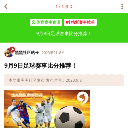
1
/
1
条
体育赛事资讯
精彩赛事推单
9月9日足球赛事比分推荐！
黑黑社区站长
2023年9月8日
9月9日足球赛事比分推荐！
本文由黑黑社区发布,发布时间：2023.9.8