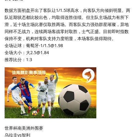
数据方面初盘开出了客队让1/1.5球高水，向客队方向倾斜明显。两
队近期状态都比较出色，均取得连胜佳绩。但主队主场战力有所下
滑，近十场主场比赛仅取胜两场。而客队实力强劲群星璀璨，异地
同样不乏战力，连续两场客战零封取胜，士气正盛。目前即时指数
保持不变，机构对客队支持力度明显，本场客队值得期待。
全场让球：葡萄牙-1/1.5@1.98
全场大小：大2.5@1.84
推荐比分：1:3
世界杯南美洲外围赛
乌拉圭vs智利