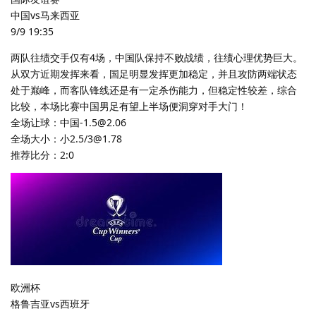
中国vs马来西亚
9/9 19:35
两队往绩交手仅有4场，中国队保持不败战绩，往绩心理优势巨大。
从双方近期发挥来看，国足明显发挥更加稳定，并且攻防两端状态
处于巅峰，而客队锋线还是有一定杀伤能力，但稳定性较差，综合
比较，本场比赛中国男足有望上半场便洞穿对手大门！
全场让球：中国-1.5@2.06
全场大小：小2.5/3@1.78
推荐比分：2:0
欧洲杯
格鲁吉亚vs西班牙