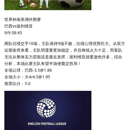
世界杯南美洲外围赛
巴西vs玻利维亚
9/9 08:45
两队往绩交手10场，主队保持9场不败，往绩心理优势巨大。从双方
近期发挥来看，主队明显要更加稳定，并且锋线火力十足，而客队
无论从整体实力层面还是最近发挥，玻利维亚就要逊色许多，综合
分析，本场比赛主队有望半场便奠定胜局！
全场让球：巴西-3.5@1.86
全场大小：大4/4.5@1.95
推荐比分：5:0