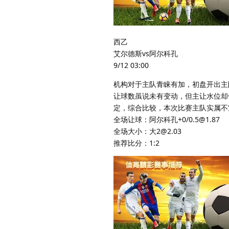
西乙
艾尔德斯vs阿尔科孔
9/12 03:00
机构对于主队青睐有加，初盘开出主
让球数虽说未有变动，但主让水位却
定，综合比较，本次比赛主队实属不
全场让球：阿尔科孔+0/0.5@1.87
全场大小：大2@2.03
推荐比分：1:2