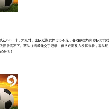
队让0/0.5球，大众对于主队近期发挥信心不足，各项数据均向客队方向
依旧居高不下。两队往绩虽无交手记录，但从近期双方发挥来看，客队明
宜高估！