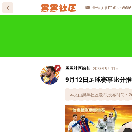
合作联系TG:@seo8686
黑黑社区站长
2023年9月11日
9月12日足球赛事比分
本文由黑黑社区发布,发布时间：2023