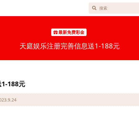
最新免费彩金
天庭娱乐注册完善信息送1-188元
-188元
.9.24