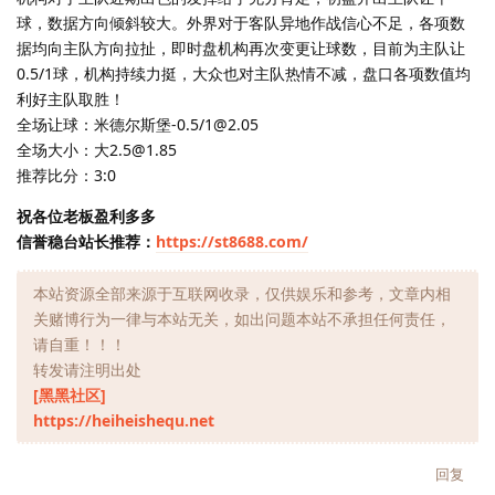
球，数据方向倾斜较大。外界对于客队异地作战信心不足，各项数
据均向主队方向拉扯，即时盘机构再次变更让球数，目前为主队让
0.5/1球，机构持续力挺，大众也对主队热情不减，盘口各项数值均
利好主队取胜！
全场让球：米德尔斯堡-0.5/1@2.05
全场大小：大2.5@1.85
推荐比分：3:0
祝各位老板盈利多多
信誉稳台站长推荐：
https://st8688.com/
本站资源全部来源于互联网收录，仅供娱乐和参考，文章内相
关赌博行为一律与本站无关，如出问题本站不承担任何责任，
请自重！！！
转发请注明出处
[黑黑社区]
https://heiheishequ.net
回复