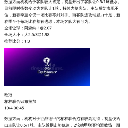
数据方面机构给予客队较大肯定，初盘开出了客队让0.5/1球低水。
目前即时指数变动为客队让1球，持续力挺客队。主队后防表现不
佳，新赛季至今仅一场比赛零封对手。而客队进攻端威力十足，新
赛季至今每场比赛都有进球，本场客队大有可为。
全场让球：阿森纳-1@2.07
全场大小：大2.5/3@1.98
推荐比分：1:3
欧冠
柏林联合vs布拉加
10/4 00:45
数据方面，机构对于征战德甲的柏林联合抱有较高期待，初盘便给
出主队让0.5/1球。主队近期走势低迷，2轮德甲联赛均遭败场，期