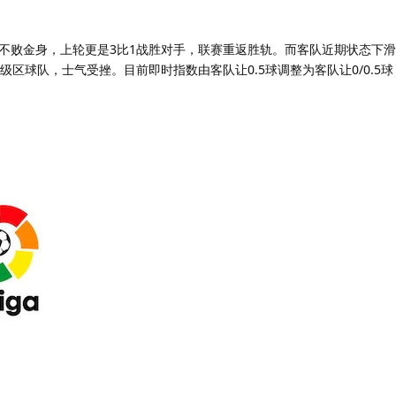
不败金身，上轮更是3比1战胜对手，联赛重返胜轨。而客队近期状态下
级区球队，士气受挫。目前即时指数由客队让0.5球调整为客队让0/0.5