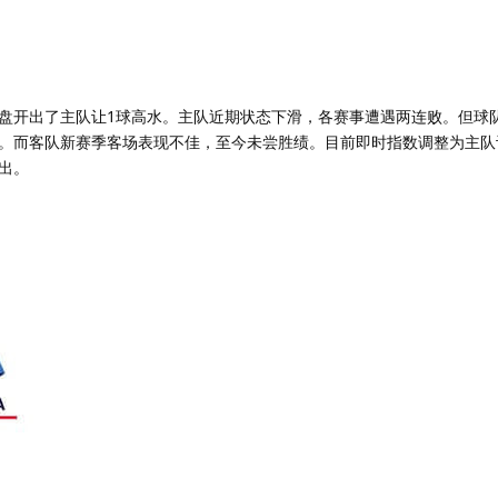
盘开出了主队让1球高水。主队近期状态下滑，各赛事遭遇两连败。但球
。而客队新赛季客场表现不佳，至今未尝胜绩。目前即时指数调整为主队让0
出。