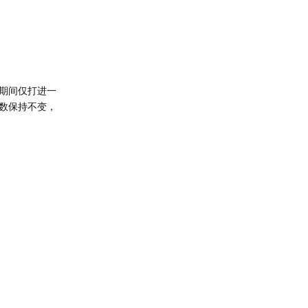
期间仅打进一
数保持不变，