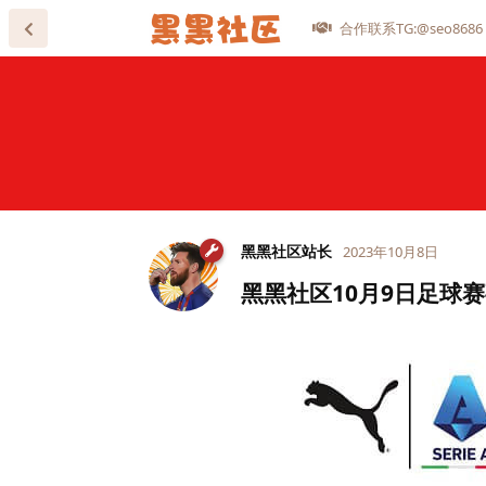
合作联系TG:@seo8686
黑黑社区站长
2023年10月8日
黑黑社区10月9日足球