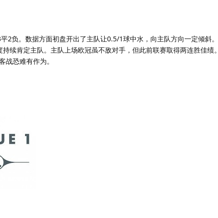
3平2负。数据方面初盘开出了主队让0.5/1球中水，向主队方向一定倾斜
度持续肯定主队。主队上场欧冠虽不敌对手，但此前联赛取得两连胜佳绩
客战恐难有作为。