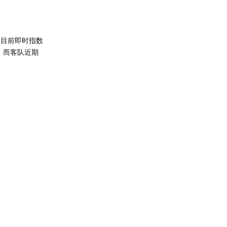
。目前即时指数
。而客队近期