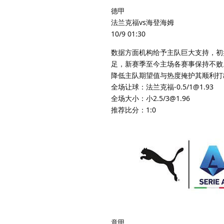
德甲
法兰克福vs海登海姆
10/9 01:30
数据方面机构给予主队巨大支持，初
足，新赛季至今主场各赛事保持不败
降低主队期望值与热度掩护其顺利打
全场让球：法兰克福-0.5/1@1.93
全场大小：小2.5/3@1.96
推荐比分：1:0
意甲