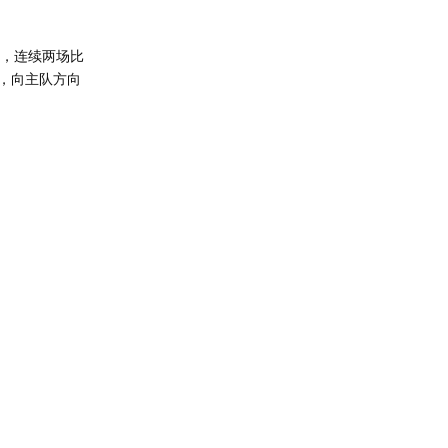
滑，连续两场比
球，向主队方向