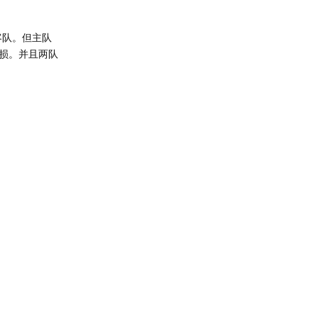
客队。但主队
损。并且两队