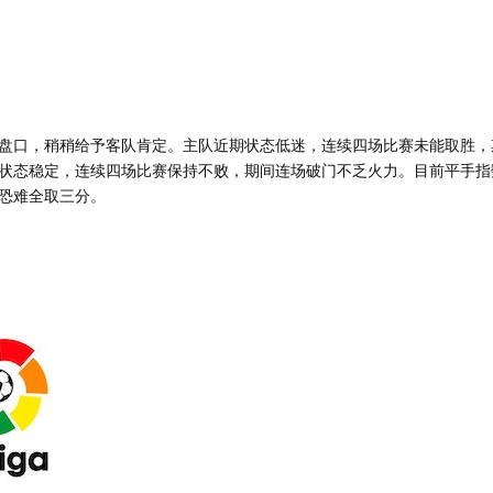
盘口，稍稍给予客队肯定。主队近期状态低迷，连续四场比赛未能取胜，
状态稳定，连续四场比赛保持不败，期间连场破门不乏火力。目前平手指
恐难全取三分。