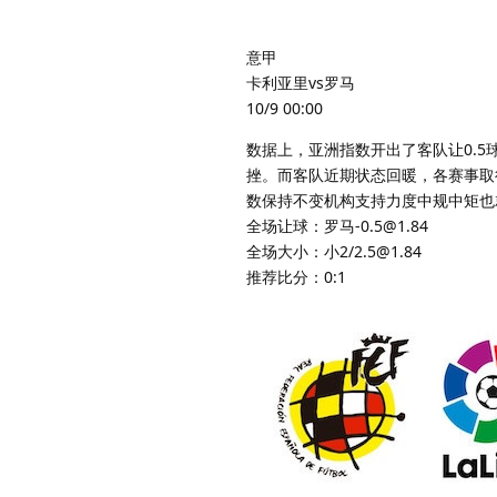
意甲
卡利亚里vs罗马
10/9 00:00
数据上，亚洲指数开出了客队让0.
挫。而客队近期状态回暖，各赛事取
数保持不变机构支持力度中规中矩也
全场让球：罗马-0.5@1.84
全场大小：小2/2.5@1.84
推荐比分：0:1