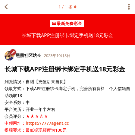
1
/
1
条
最新免费彩金
长城下载APP注册绑卡绑定手机送18元彩金
黑黑社区站长
2023年10月8日
长城下载APP注册绑卡绑定手机送18元彩金
到账情况：自测【充值后果自负】
领取方式：下载APP注册绑卡绑定手机，完善所有资料，个人信箱自
助领取18
安全系数：中
平台资历：开业一年半左右
会员评分：
★★☆☆☆
申领网址：
https://7777agent.cc
提现要求：最低提现额度为100元