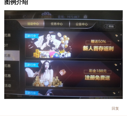
图例介绍
回复