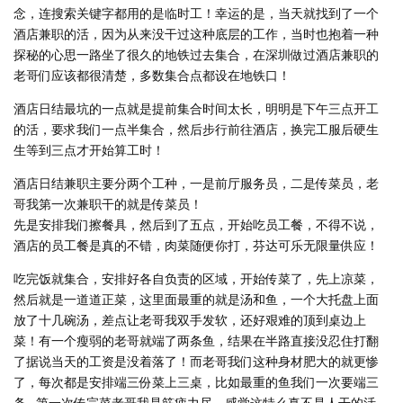
念，连搜索关键字都用的是临时工！幸运的是，当天就找到了一个
酒店兼职的活，因为从来没干过这种底层的工作，当时也抱着一种
探秘的心思一路坐了很久的地铁过去集合，在深圳做过酒店兼职的
老哥们应该都很清楚，多数集合点都设在地铁口！
酒店日结最坑的一点就是提前集合时间太长，明明是下午三点开工
的活，要求我们一点半集合，然后步行前往酒店，换完工服后硬生
生等到三点才开始算工时！
酒店日结兼职主要分两个工种，一是前厅服务员，二是传菜员，老
哥我第一次兼职干的就是传菜员！
先是安排我们擦餐具，然后到了五点，开始吃员工餐，不得不说，
酒店的员工餐是真的不错，肉菜随便你打，芬达可乐无限量供应！
吃完饭就集合，安排好各自负责的区域，开始传菜了，先上凉菜，
然后就是一道道正菜，这里面最重的就是汤和鱼，一个大托盘上面
放了十几碗汤，差点让老哥我双手发软，还好艰难的顶到桌边上
菜！有一个瘦弱的老哥就端了两条鱼，结果在半路直接没忍住打翻
了据说当天的工资是没着落了！而老哥我们这种身材肥大的就更惨
了，每次都是安排端三份菜上三桌，比如最重的鱼我们一次要端三
条…第一次传完菜老哥我是筋疲力尽，感觉这特么真不是人干的活，