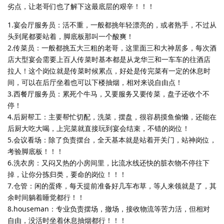
劣点，让老哥们也了解下这最底层的艰辛！！！
1.宴会厅服务员：活不重，一般都挑年轻漂亮的，或者熟手，不过从
头到尾都要站着，脚底板那叫一个酸爽！
2.传菜员：一般都挑五大三粗的老哥，这里面三和大神居多，每次酒
店大型宴会需要上百人传菜时基本都是从龙华三和一车车的往酒店
拉人！这个岗位就是传菜时候累点，好处是传完菜有一定的休息时
间，可以在后厅坐着也可以下楼抽烟，相对来说自由点！
3.西餐厅服务员：累死个牛马，又要服务又要传菜，盘子还收个不
停！
4.后厨帮工：主要帮忙切配，洗菜，摆盘，很容易摸鱼偷懒，还能在
后厨大吃大喝，上完菜就直接玩到宴会结束，不错的岗位！
5.会议看场：除了负责摆台，全天基本就是站着开关门，站神岗位，
考验脚底板！！！
6.洗衣房：又闷又热的小房间里，比流水线还快的脏衣物不停往下
掉，让你分拣归类，要命的岗位！！！
7.仓管：闲的蛋疼，每天提前准备好几车布草，等人来领就是了，其
余时间躺着睡觉都行！！
8.houseman：专业负责摆场，撤场，接收物流等苦力活，但相对
自由，没活时坐着休息抽烟都行！！！