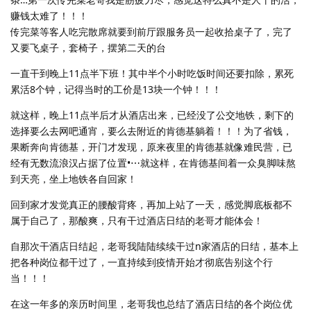
赚钱太难了！！！
传完菜等客人吃完散席就要到前厅跟服务员一起收拾桌子了，完了
又要飞桌子，套椅子，摆第二天的台
一直干到晚上11点半下班！其中半个小时吃饭时间还要扣除，累死
累活8个钟，记得当时的工价是13块一个钟！！！
就这样，晚上11点半后才从酒店出来，已经没了公交地铁，剩下的
选择要么去网吧通宵，要么去附近的肯德基躺着！！！为了省钱，
果断奔向肯德基，开门才发现，原来夜里的肯德基就像难民营，已
经有无数流浪汉占据了位置•⋯就这样，在肯德基间着一众臭脚味熬
到天亮，坐上地铁各自回家！
回到家才发觉真正的腰酸背疼，再加上站了一天，感觉脚底板都不
属于自己了，那酸爽，只有干过酒店日结的老哥才能体会！
自那次干酒店日结起，老哥我陆陆续续干过n家酒店的日结，基本上
把各种岗位都干过了，一直持续到疫情开始才彻底告别这个行
当！！！
在这一年多的亲历时间里，老哥我也总结了酒店日结的各个岗位优