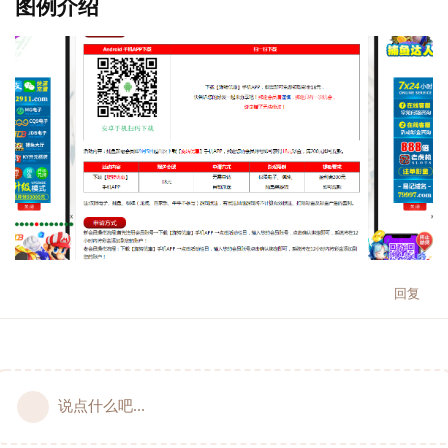
图例介绍
回复
说点什么吧...