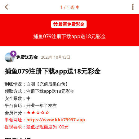
1
/
1
条
最新免费彩金
捕鱼079注册下载app送18元彩金
免费送彩金
2023年10月13日
捕鱼079注册下载app送18元彩金
到账情况：自测【充值后果自负】
领取方式：注册下载app送18元彩金
安全系数：中
平台资历：开业一年半左右
会员评分：
★★☆☆☆
申领网址：
https://www.kkk79997.app
提现要求：最低提现额度为100元