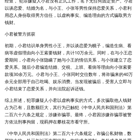
经查， 犯罪嫌疑人小君没有正式工作，名下无任何固定资产。小君
以谈恋爱、结婚为名，与小王、小张等男性保持恋爱关系，小君利
用恋人身份取得男方信任，以虚构事实、编造理由的方式骗取男方
钱财。
小君被警方抓获
初期，小君结识单身男性小王，并以谈恋爱为幌子，编造生病、看
病等虚假理由向小王索要钱财，共计10万余元。同时，在与小王恋
爱期间，小君向小张隐瞒了她与小王的情侣关系，与小张建立了恋
爱关系。随后小君编造结婚、交税、上班、看病等理由向小张索要
款项30余万元。小君与小王、小张同时交往数年，将诈骗来的40万
余元全部用于自己吃喝、娱乐消费。当发现被骗后，受害人立即与
小君结束了恋爱关系，并向法院起诉还钱。
综上所述，犯罪嫌疑人小君以虚构事实的方式，多次骗取他人钱财
占为己有，且数额巨大，其行为已触犯《中华人民共和国刑法》第
二百六十六条之规定，涉嫌诈骗罪。最终，小君因涉嫌诈骗罪被警
方依法刑事拘留，现羁押在攀枝花市看守所。
《中华人民共和国刑法》第二百六十六条规定，诈骗公私财物，数