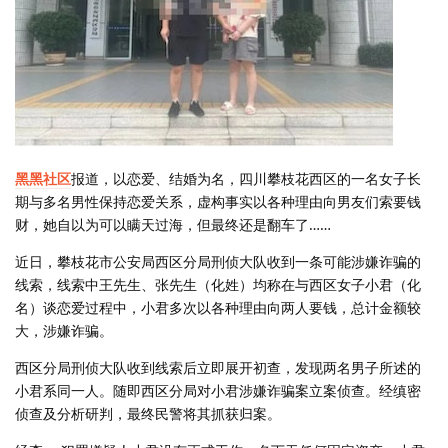
黑黑社区
报道，以恋爱、结婚为名，四川攀枝花西区的一名女子长
期与多名男性保持恋爱关系，虚构事实以各种理由向男友们索要钱
财，她自以为可以瞒天过海，但最终还是翻车了……
近日，攀枝花市公安局西区分局刑侦大队收到一条可能涉嫌诈骗的
线索，线索中王先生、张先生（化姓）均称在与西区女子小君（化
名）谈恋爱过程中，小君多次以各种理由向两人要钱，总计金额较
大，涉嫌诈骗。
西区分局刑侦大队收到线索后立即展开初查，发现两名男子所述的
小君系同一人。随即西区分局对小君涉嫌诈骗案立案侦查。经缜密
侦查及分析研判，最终民警将其抓获归案。