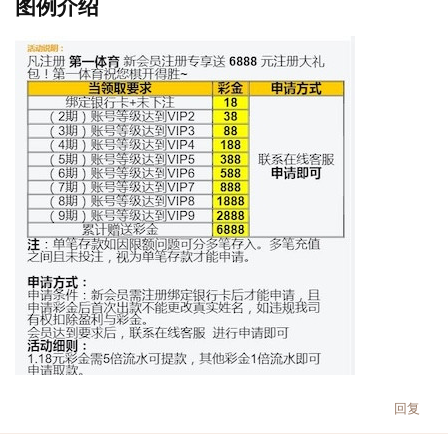
图例介绍
回复