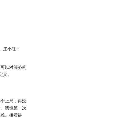
，庄小旺；
人可以对簰势构
定义。
选个上局，再没
大。我也第一次
艰难。接着讲