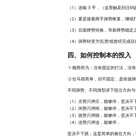
（1）连输 3 手，（这里触及到注
（2）要是接着两手簰势恢复，继续
（3）后面牌势转换，等新牌势稳定
（4）簰势转变为‘乱势’或曾经完成
四、如何控制本的投入
·1·顺势而为：没有固定的打法，没
·2·住马很简单，但不固定，是依据
不同簰势、不同簰型讲下投注方向与
（1）庄势只押庄，能够停，坚决不
（2）闲势只押闲，能够停，坚决不
（3）跳势只押跳，能够停，坚决不
（4）连势只押连，能够停，
坚决不下跳；这是简单的偷住方向，