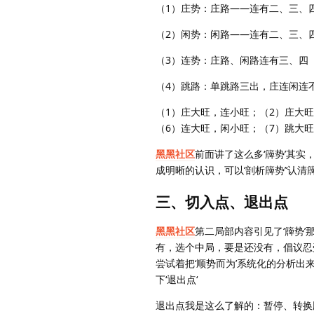
（1）庄势：庄路——连有二、三、
（2）闲势：闲路——连有二、三、
（3）连势：庄路、闲路连有三、四
（4）跳路：单跳路三出，庄连闲连不
（1）庄大旺，连小旺；（2）庄大
（6）连大旺，闲小旺；（7）跳大
黑黑社区
前面讲了这么多‘簰势’其
成明晰的认识，可以‘剖析簰势’‘认
三、切入点、退出点
黑黑社区
第二局部内容引见了‘簰势
有，选个中局，要是还没有，倡议忍
尝试着把‘顺势而为’系统化的分析
下‘退出点‘
退出点我是这么了解的：暂停、转换