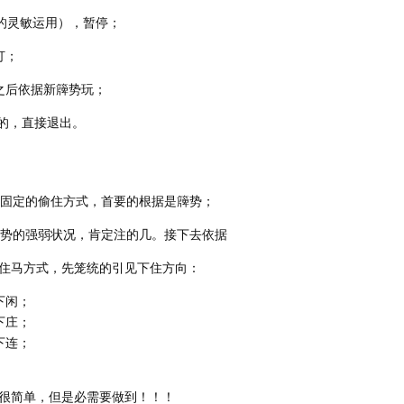
码的灵敏运用），暂停；
打；
之后依据新簰势玩；
目的，直接退出。
有固定的偷住方式，首要的根据是簰势；
簰势的强弱状况，肯定注的几。接下去依据
住马方式，先笼统的引见下住方向：
下闲；
下庄；
下连；
很简单，但是必需要做到！！！