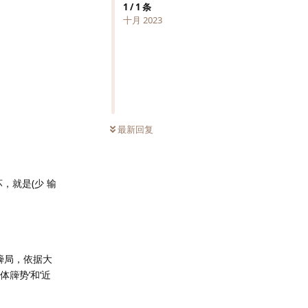
1
/
1
条
十月 2023
最新回复
，就是(少 输
簰局，依据大
体簰势’和‘近