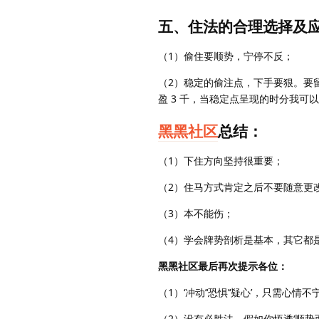
五、住法的合理选择及
（1）偷住要顺势，宁停不反；
（2）稳定的偷注点，下手要狠。要
盈 3 千，当稳定点呈现的时分我可
黑黑社区
总结：
（1）下住方向坚持很重要；
（2）住马方式肯定之后不要随意更
（3）本不能伤；
（4）学会牌势剖析是基本，其它都
黑黑社区最后再次提示各位：
（1）‘冲动’‘恐惧’‘疑心’，只需心情
（2）没有必胜法，假如你悟透‘顺势而