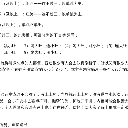
四（及以上）；闲路——连不过三，以单跳为主。
四（及以上）；庄路——连不过三，以单跳为主。
（及以上），单跳路单出。
过三。以此类推，可细分为以下 8 类簰局：
旺，跳小旺；（3）闲大旺，连小旺；（4）闲大旺，跳小旺；（5）连大旺
旺，庄小旺；（8）跳大旺，闲小旺；
实，玩得略微久点的人都懂，普通很少有人会去认真剖析了，所以又有很少
清簰势’‘长期有效应用簰势’的人少之又少了。本文章内容触及一些个人设定的
’那么选举应该不会难了，有上上局，当然就选上上局，没有退而求其次，
受一会，不要非去输点不可。‘顺势’而为，扩展开来讲，内容可能会很庞
出来，个人思绪和言语表述上也会存在缺乏。这样会给大家了解上形成一定
牌势、直接退出.