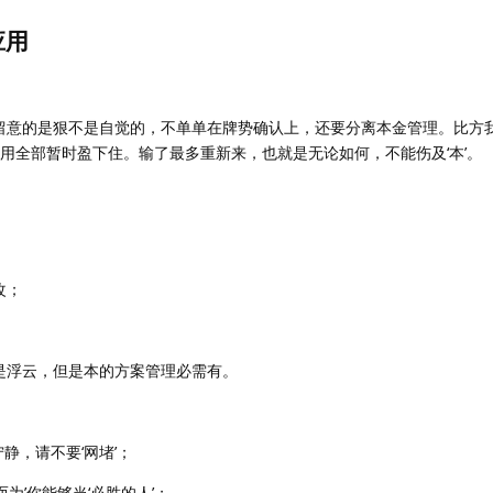
应用
留意的是狠不是自觉的，不单单在牌势确认上，还要分离本金管理。比方我 
以用全部暂时盈下住。输了最多重新来，也就是无论如何，不能伤及‘本’。
改；
是浮云，但是本的方案管理必需有。
不宁静，请不要‘网堵’；
为’你能够当‘必胜的人’；