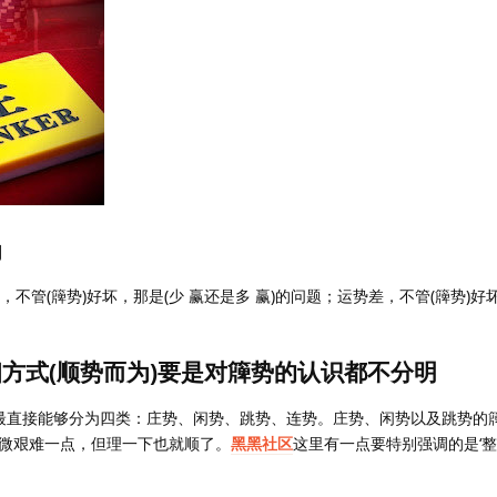
为
，不管(簰势)好坏，那是(少 赢还是多 赢)的问题；运势差，不管(簰势)好坏
细方式(顺势而为)要是对簰势的认识都不分明
：最直接能够分为四类：庄势、闲势、跳势、连势。庄势、闲势以及跳势的
微艰难一点，但理一下也就顺了。
黑黑社区
这里有一点要特别强调的是‘整