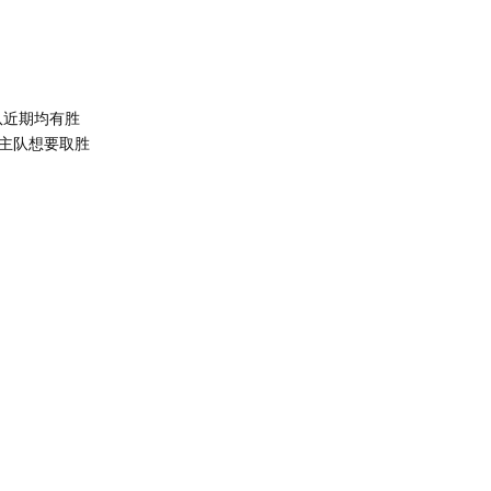
队近期均有胜
主队想要取胜