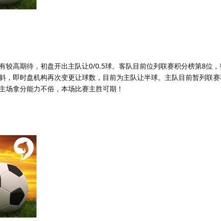
较高期待，初盘开出主队让0/0.5球。客队目前位列联赛积分榜第8位
斜，即时盘机构再次变更让球数，目前为主队让半球。主队目前暂列联赛
主场拿分能力不俗，本场比赛主胜可期！