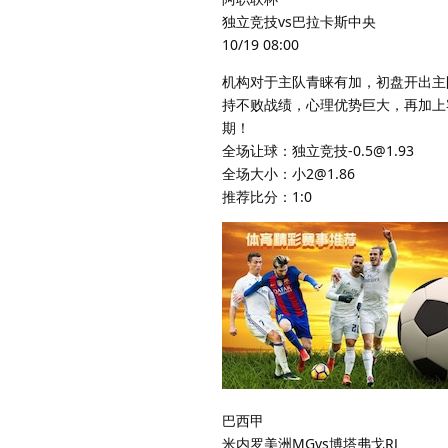
独立竞技vs巴拉卡斯中央
10/19 08:00
机构对于主队青睐有加，初盘开出主
持不败战绩，心理优势巨大，再加上
期！
全场让球：独立竞技-0.5@1.93
全场大小：小2@1.86
推荐比分：1:0
巴西甲
米内罗美洲MGvs博塔弗戈RJ