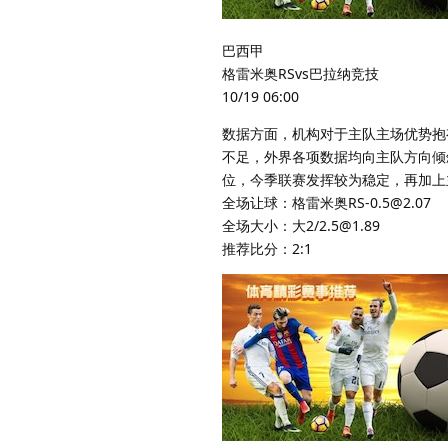
巴西甲
格雷米奥RSvs巴拉纳竞技
10/19 06:00
数据方面，机构对于主队主场优势抱有
不足，外界各项数据均向主队方向倾
位，今季联赛发挥较为稳定，再加上
全场让球：格雷米奥RS-0.5@2.07
全场大小：大2/2.5@1.89
推荐比分：2:1