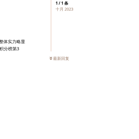
1
/
1
条
十月 2023
，整体实力略显
积分榜第3
最新回复