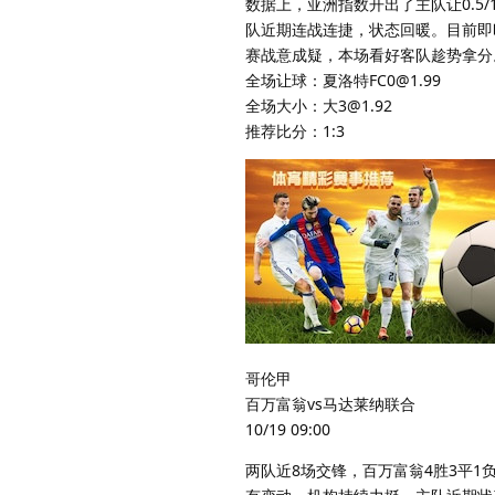
数据上，亚洲指数开出了主队让0.
队近期连战连捷，状态回暖。目前即
赛战意成疑，本场看好客队趁势拿分
全场让球：夏洛特FC0@1.99
全场大小：大3@1.92
推荐比分：1:3
哥伦甲
百万富翁vs马达莱纳联合
10/19 09:00
两队近8场交锋，百万富翁4胜3平1