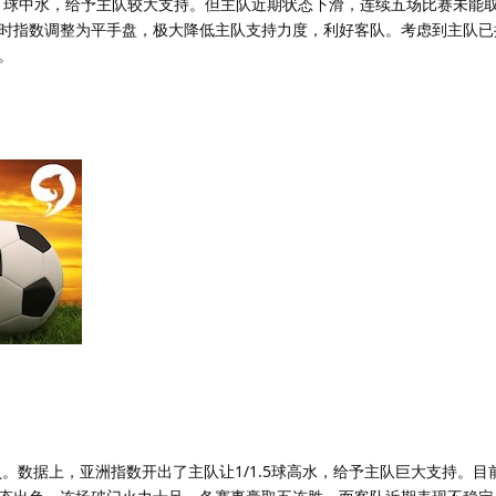
5/1球中水，给予主队较大支持。但主队近期状态下滑，连续五场比赛未能
时指数调整为平手盘，极大降低主队支持力度，利好客队。考虑到主队已
。
负。数据上，亚洲指数开出了主队让1/1.5球高水，给予主队巨大支持。目