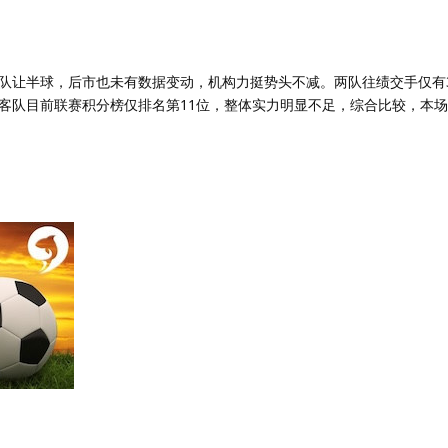
队让半球，后市也未有数据变动，机构力挺势头不减。两队往绩交手仅有
客队目前联赛积分榜仅排名第11位，整体实力明显不足，综合比较，本